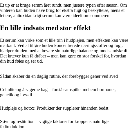
Et tip er at bruge serum året rundt, men justere typen efter sæson. Om
vinteren kan huden have brug for ekstra fugt og beskyttelse, mens et
lettere, antioxidant-rigt serum kan være ideelt om sommeren.
En lille indsats med stor effekt
Et serum kan virke som et lille trin i hudplejen, men effekten kan være
markant. Ved at tilføre huden koncentrerede næringsstoffer og fugt,
hjælper du den med at bevare sin naturlige balance og modstandskraft.
Det kræver kun få dråber – men kan gøre en stor forskel for, hvordan
din hud føles og ser ud.
Sådan skaber du en daglig rutine, der forebygger gener ved sved
Cellulite og årsagerne bag – forstå samspillet mellem hormoner,
genetik og livsstil
Hudpleje og botox: Produkter der supplerer hinanden bedst
Søvn og restitution – vigtige faktorer for kroppens naturlige
fedtreduktion