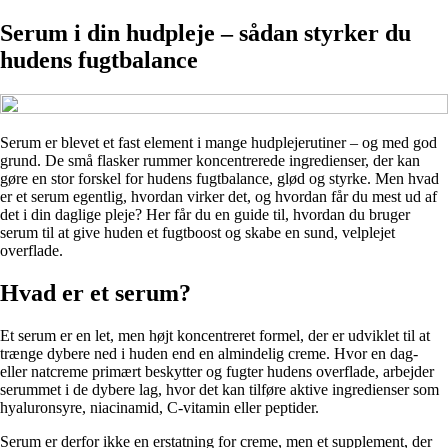
Serum i din hudpleje – sådan styrker du
hudens fugtbalance
Serum er blevet et fast element i mange hudplejerutiner – og med god
grund. De små flasker rummer koncentrerede ingredienser, der kan
gøre en stor forskel for hudens fugtbalance, glød og styrke. Men hvad
er et serum egentlig, hvordan virker det, og hvordan får du mest ud af
det i din daglige pleje? Her får du en guide til, hvordan du bruger
serum til at give huden et fugtboost og skabe en sund, velplejet
overflade.
Hvad er et serum?
Et serum er en let, men højt koncentreret formel, der er udviklet til at
trænge dybere ned i huden end en almindelig creme. Hvor en dag-
eller natcreme primært beskytter og fugter hudens overflade, arbejder
serummet i de dybere lag, hvor det kan tilføre aktive ingredienser som
hyaluronsyre, niacinamid, C-vitamin eller peptider.
Serum er derfor ikke en erstatning for creme, men et supplement, der