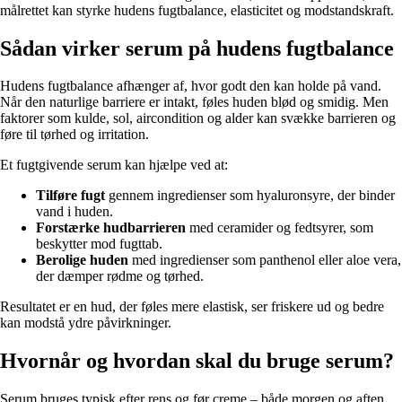
målrettet kan styrke hudens fugtbalance, elasticitet og modstandskraft.
Sådan virker serum på hudens fugtbalance
Hudens fugtbalance afhænger af, hvor godt den kan holde på vand.
Når den naturlige barriere er intakt, føles huden blød og smidig. Men
faktorer som kulde, sol, aircondition og alder kan svække barrieren og
føre til tørhed og irritation.
Et fugtgivende serum kan hjælpe ved at:
Tilføre fugt
gennem ingredienser som hyaluronsyre, der binder
vand i huden.
Forstærke hudbarrieren
med ceramider og fedtsyrer, som
beskytter mod fugttab.
Berolige huden
med ingredienser som panthenol eller aloe vera,
der dæmper rødme og tørhed.
Resultatet er en hud, der føles mere elastisk, ser friskere ud og bedre
kan modstå ydre påvirkninger.
Hvornår og hvordan skal du bruge serum?
Serum bruges typisk efter rens og før creme – både morgen og aften.