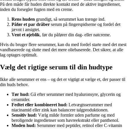
På den måde får huden direkte kontakt med de aktive ingredienser,
inden du forsegler fugten med en creme.
Rens huden
grundigt, så serummet kan trænge ind.
Påfør et par dråber
serum på fingerspidserne og fordel det
jævnt i ansigtet.
Vent et øjeblik
, før du påfører din dag- eller natcreme.
Hvis du bruger flere serummer, kan du med fordel starte med det mest
vandbaserede og slutte med det mere oliebaserede. Det sikrer, at alle
lag optages optimalt.
Vælg det rigtige serum til din hudtype
Ikke alle serummer er ens – og det er vigtigt at vælge et, der passer til
din huds behov.
Tør hud:
Gå efter serummer med hyaluronsyre, glycerin og
ceramider.
Fedtet eller kombineret hud:
Letvægtsserummer med
niacinamid eller zink kan balancere talgproduktionen.
Sensitiv hud:
Vælg milde formler uden parfume og med
beroligende ingredienser som havreekstrakt eller panthenol.
Moden hud:
Serummer med peptider, retinol eller C-vitamin