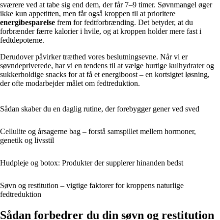
sværere ved at tabe sig end dem, der får 7–9 timer. Søvnmangel øger
ikke kun appetitten, men får også kroppen til at prioritere
energibesparelse
frem for fedtforbrænding. Det betyder, at du
forbrænder færre kalorier i hvile, og at kroppen holder mere fast i
fedtdepoterne.
Derudover påvirker træthed vores beslutningsevne. Når vi er
søvndepriverede, har vi en tendens til at vælge hurtige kulhydrater og
sukkerholdige snacks for at få et energiboost – en kortsigtet løsning,
der ofte modarbejder målet om fedtreduktion.
Sådan skaber du en daglig rutine, der forebygger gener ved sved
Cellulite og årsagerne bag – forstå samspillet mellem hormoner,
genetik og livsstil
Hudpleje og botox: Produkter der supplerer hinanden bedst
Søvn og restitution – vigtige faktorer for kroppens naturlige
fedtreduktion
Sådan forbedrer du din søvn og restitution