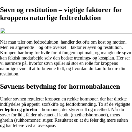
Søvn og restitution – vigtige faktorer for
kroppens naturlige fedtreduktion
Når man taler om fedtreduktion, handler det ofte om kost og motion.
Men en afgørende – og ofte overset – faktor er søvn og restitution.
Kroppen har brug for hvile for at fungere optimalt, og manglende søvn
kan faktisk modarbejde selv den bedste trænings- og kostplan. Her ser
vi nærmere på, hvorfor søvn spiller så stor en rolle for kroppens
naturlige evne til at forbrænde fedt, og hvordan du kan forbedre din
restitution.
Søvnens betydning for hormonbalancen
Under søvnen regulerer kroppen en række hormoner, der har direkte
indflydelse på appetit, stofskifte og fedtforbrænding. To af de vigtigste
er
leptin
og
ghrelin
– hormoner, der styrer sult og mæthed. Når du
sover for lidt, falder niveauet af leptin (mæthedshormonet), mens
ghrelin (sulthormonet) stiger. Resultatet er, at du føler dig mere sulten
og har lettere ved at overspise.