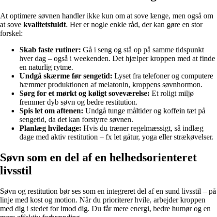
At optimere søvnen handler ikke kun om at sove længe, men også om
at sove
kvalitetsfuldt
. Her er nogle enkle råd, der kan gøre en stor
forskel:
Skab faste rutiner:
Gå i seng og stå op på samme tidspunkt
hver dag – også i weekenden. Det hjælper kroppen med at finde
en naturlig rytme.
Undgå skærme før sengetid:
Lyset fra telefoner og computere
hæmmer produktionen af melatonin, kroppens søvnhormon.
Sørg for et mørkt og køligt soveværelse:
Et roligt miljø
fremmer dyb søvn og bedre restitution.
Spis let om aftenen:
Undgå tunge måltider og koffein tæt på
sengetid, da det kan forstyrre søvnen.
Planlæg hviledage:
Hvis du træner regelmæssigt, så indlæg
dage med aktiv restitution – fx let gåtur, yoga eller strækøvelser.
Søvn som en del af en helhedsorienteret
livsstil
Søvn og restitution bør ses som en integreret del af en sund livsstil – på
linje med kost og motion. Når du prioriterer hvile, arbejder kroppen
med dig i stedet for imod dig. Du får mere energi, bedre humør og en