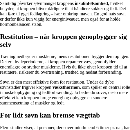
Samtidig påvirker søvnmangel kroppens
insulinfølsomhed
, hvilket
betyder, at kroppen bliver dårligere til at håndtere sukker og fedt. Det
kan føre til øget fedtlagring – især omkring maven. En god nats søvn
er derfor ikke kun vigtig for energiniveauet, men også for at holde
hormonbalancen stabil.
Restitution – når kroppen genopbygger sig
selv
Træning nedbryder musklerne, mens restitutionen bygger dem op igen.
Det er i hvileperioderne, at kroppen reparerer væv, genopfylder
energilagre og styrker musklerne. Hvis du ikke giver kroppen tid til at
restituere, risikerer du overtræning, træthed og nedsat forbrænding.
Søvn er den mest effektive form for restitution. Under de dybe
søvnstadier frigiver kroppen
væksthormon
, som spiller en central rolle
i muskelopbygning og fedtforbrænding. Jo bedre du sover, desto mere
effektivt kan kroppen bruge energi og opbygge en sundere
sammensætning af muskler og fedt.
For lidt søvn kan bremse vægttab
Flere studier viser, at personer, der sover mindre end 6 timer pr. nat, har